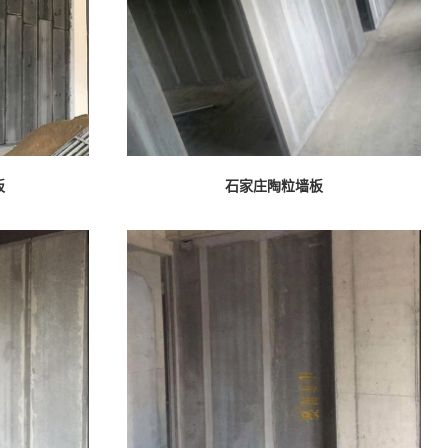
板
石家庄陶粒墙板