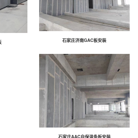
石家庄济南GAC板安装
板
石家庄AAC自保温条板安装