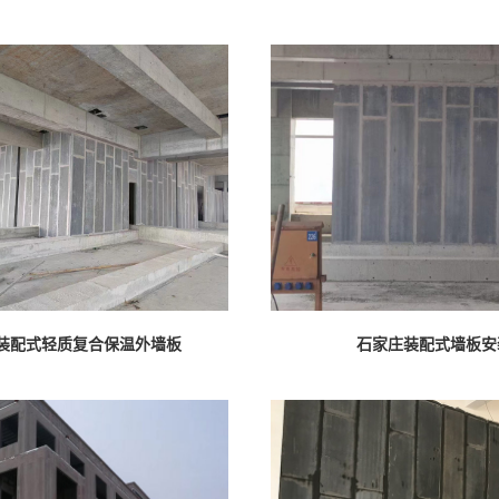
装配式轻质复合保温外墙板
石家庄装配式墙板安