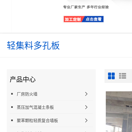
轻集料多孔板
产品中心
厂房防火墙
蒸压加气混凝土条板
聚苯颗粒轻质复合墙板