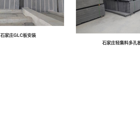
石家庄GLC板安装
石家庄轻集料多孔