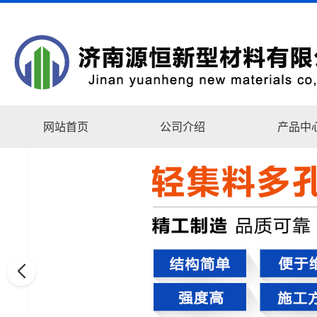
网站首页
公司介绍
产品中