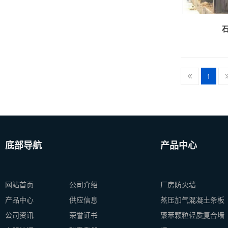
1
底部导航
产品中心
网站首页
公司介绍
厂房防火墙
产品中心
供应信息
蒸压加气混凝土条板
公司资讯
荣誉证书
聚苯颗粒轻质复合墙