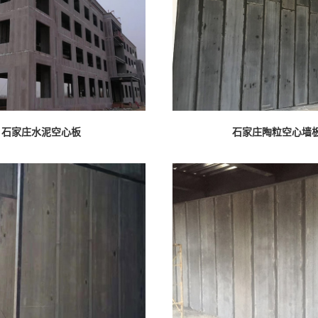
石家庄水泥空心板
石家庄陶粒空心墙