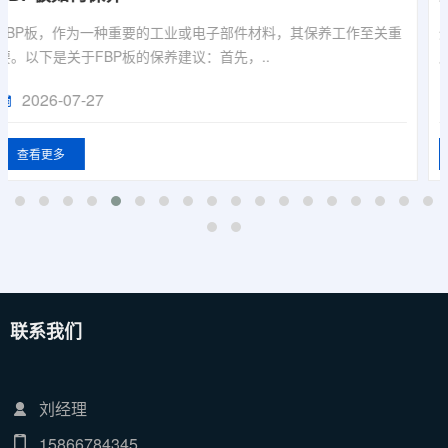
烟台聚苯颗粒轻质隔墙板安装步骤简明指南：一、施工前准备1.基
层处理：清理地面及相邻墙面，确保无浮灰、..
2026-07-27
查看更多
联系我们
刘经理
15866784345