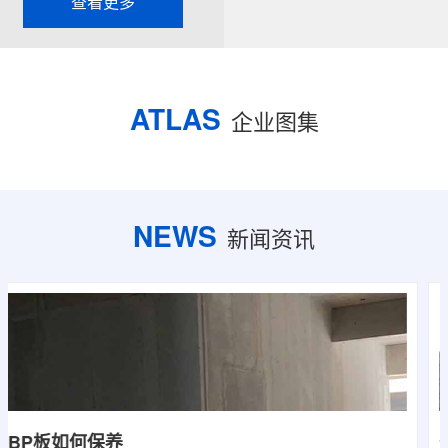
查看更多
无害建材，是墙改节能政策大力扶持的环保节能产品，是
发达国家普遍采用的新型墙体材料。济南源恒新型材料有
限公司实行标准化管理，严格控制产品质量，依靠过硬的
产品质量已得到广大客户的认可与信赖。公司产品遍布各
ATLAS
企业图集
大城市，与国内多家客户建立了良好的合作关系。公司始
终以“客户服务优先”为宗旨，坚持“精益求精、诚而有信”
的经营理念，致力于低碳环保产业的发展，愿与各界朋友
共创共赢，携手共进，共同为我国的节能产业做出新的...
NEWS
新闻资讯
烟台聚苯颗粒轻质隔墙板如何安装