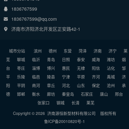
1836767599
1836767599@qq.com
济南市济阳济北开发区正安路42-1
城市分站
滨州
德州
东营
菏泽
济南
济宁
莱
芜
聊城
临沂
青岛
日照
泰安
威海
潍坊
烟
台
枣庄
淄博
博兴
惠民
无棣
阳信
沾化
邹
平
乐陵
临邑
陵县
宁津
平原
齐河
禹城
济
阳
平阴
商河
章丘
河北
山东
保定
沧州
承
德
邯郸
衡水
廊坊
秦皇岛
石家庄
唐山
邢台
张家口
钢城
长清
莱芜
Copyright © 2026 济南源恒新型材料有限公司
版权所有
鲁ICP备20010820号-1