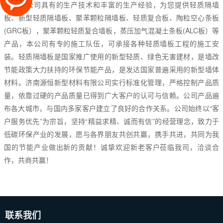
业。我公司具有的生产技术和丰富的生产经验，为您提供轻质隔墙
板、新型轻质隔墙板、聚苯颗粒隔墙板、轻质复合板、陶粒空心条板
(GRC板），聚苯颗粒轻质复合墙板，蒸压加气混凝土条板(ALC板）等
产品，本公司有专的施工队伍，可承接各种轻质墙板工程的施工安
装。轻质隔墙板是国家推广使用的新型轻质、绿色无害建材，是墙改
节能政策大力扶持的环保节能产品，是发达国家普遍采用的新型墙体
材料。济南源恒新型材料有限公司实行标准化管理，严格控制产品质
量，依靠过硬的产品质量已得到广大客户的认可与信赖。公司产品遍
布各大城市，与国内多家客户建立了良好的合作关系。公司始终以“客
户服务优先”为宗旨，坚持“精益求精、诚而有信”的经营理念，致力于
低碳环保产业的发展，愿与各界朋友共创共赢，携手共进，共同为我
国的节能产业做出新的贡献！诚挚欢迎新老客户莅临我司，洽谈合
作，共商共赢！
联系我们