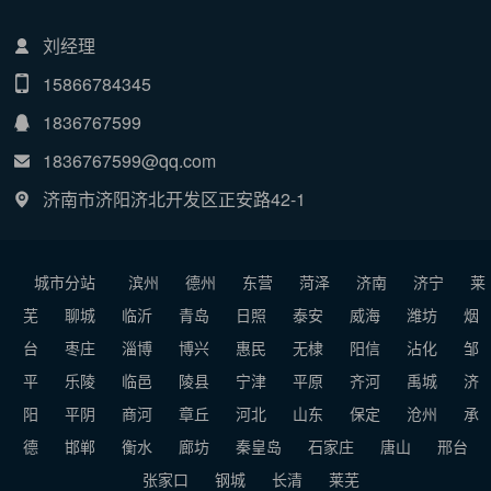
刘经理
15866784345
1836767599
1836767599@qq.com
济南市济阳济北开发区正安路42-1
城市分站
滨州
德州
东营
菏泽
济南
济宁
莱
芜
聊城
临沂
青岛
日照
泰安
威海
潍坊
烟
台
枣庄
淄博
博兴
惠民
无棣
阳信
沾化
邹
平
乐陵
临邑
陵县
宁津
平原
齐河
禹城
济
阳
平阴
商河
章丘
河北
山东
保定
沧州
承
德
邯郸
衡水
廊坊
秦皇岛
石家庄
唐山
邢台
张家口
钢城
长清
莱芜